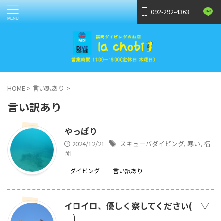
092-292-4363
HOME
>
言い訳あり
>
言い訳あり
やっぱり
2024/12/21
スキューバダイビング
,
寒い
,
福
岡
ダイビング
言い訳あり
イロイロ、優しく察してください(￣▽
￣)