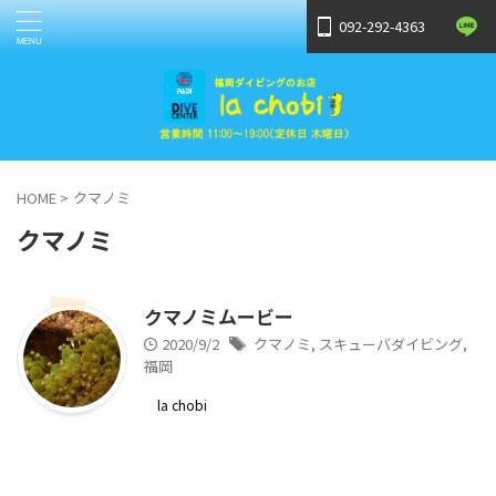
092-292-4363
HOME
>
クマノミ
クマノミ
クマノミムービー
2020/9/2
クマノミ
,
スキューバダイビング
,
福岡
la chobi