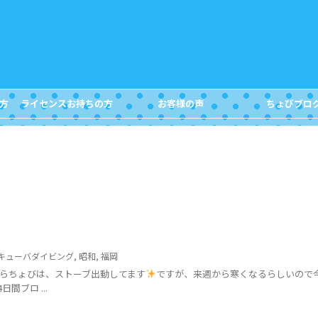
方
ライセンスお持ちの方
お客様の声
ちょびブロ
FOR DIVERS
Customer's Voice
Blog
キューバダイビング
,
昭和
,
福岡
らちょびは、ストーブ出動してます
ですが、来週から寒くなるらしいので
4日間ブロ ...