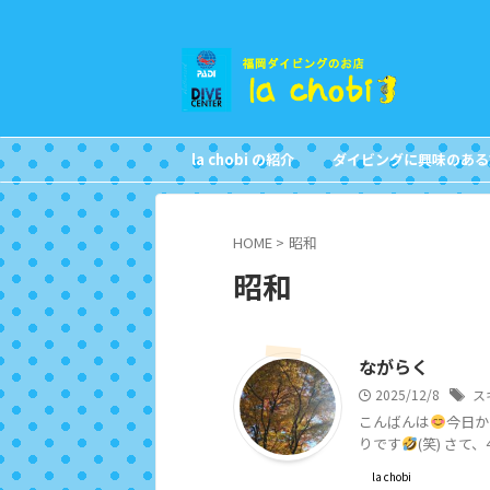
la chobi の紹介
ダイビングに興味のある
CONCEPT
FOR NON DIVERS
HOME
>
昭和
昭和
ながらく
2025/12/8
ス
こんばんは
今日か
りです
(笑) さて、
la chobi