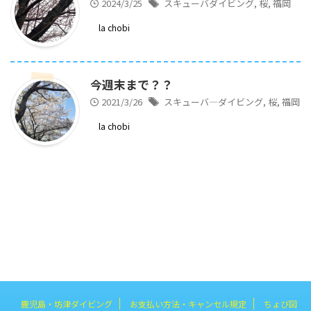
2024/3/25
スキューバダイビング
,
桜
,
福岡
la chobi
今週末まで？？
2021/3/26
スキューバ―ダイビング
,
桜
,
福岡
la chobi
鹿児島・坊津ダイビング
お支払い方法・キャンセル規定
ちょび図