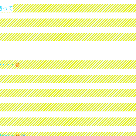
持って
か・・・
腹の中へ