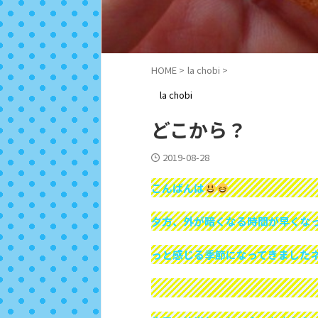
HOME
>
la chobi
>
la chobi
どこから？
2019-08-28
こんばんは
夕方、外が暗くなる時間が早くな
っと感じる季節になってきました