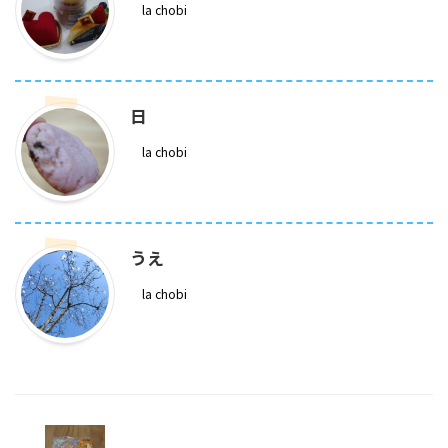
la chobi
日
la chobi
うえ
la chobi