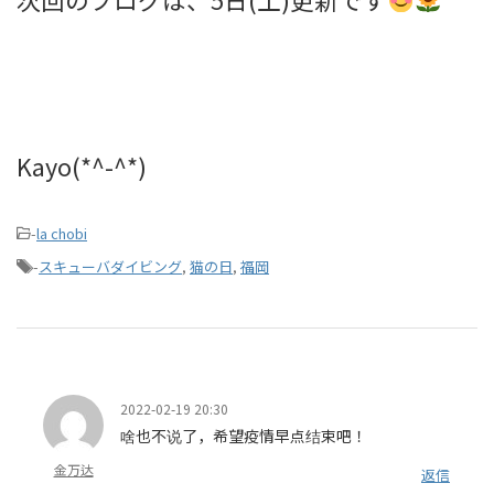
Kayo(*^-^*)
-
la chobi
-
スキューバダイビング
,
猫の日
,
福岡
2022-02-19 20:30
啥也不说了，希望疫情早点结束吧！
金万达
返信