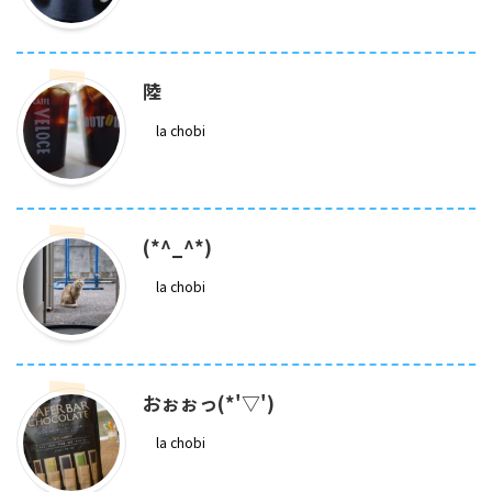
陸
la chobi
(*^_^*)
la chobi
おぉぉっ(*'▽')
la chobi