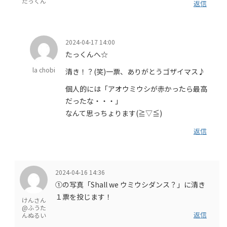
たっくん
返信
2024-04-17 14:00
たっくんへ☆
la chobi
清き！？(笑)一票、ありがとうゴザイマス♪
個人的には「アオウミウシが赤かったら最高
だったな・・・」
なんて思っちょります(≧▽≦)
返信
2024-04-16 14:36
①の写真「Shall we ウミウシダンス？」に清き
１票を投じます！
けんさん
@ふうた
返信
んぬるい