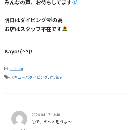
みんなの声、お待ちしてます
明日はダイビング
の為
お店はスタッフ不在です
Kayo!(^^)!
-
la chobi
-
スキューバダイビング
,
声
,
福岡
2024-04-17 13:40
①で、え〜と思うよ〜