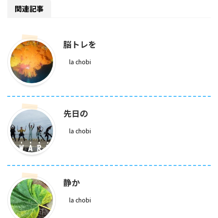
関連記事
脳トレを
la chobi
先日の
la chobi
静か
la chobi