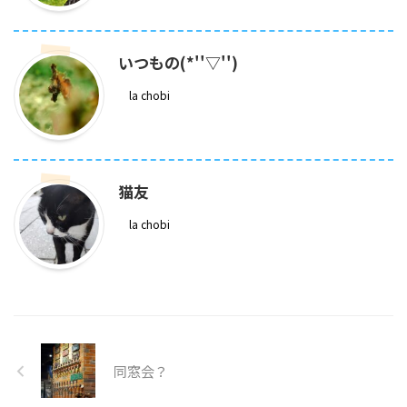
いつもの(*''▽'')
la chobi
猫友
la chobi
同窓会？