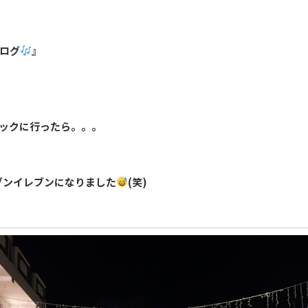
ログ
』
マックに行ったら。。。
ブンイレブンになりました
(笑)