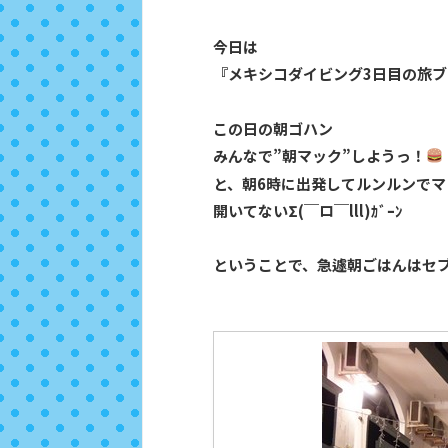
今日は
『メキシコダイビング3日目の旅ブ
この日の朝ゴハン
みんなで”朝マック”しようっ！
と、朝6時に出発してルンルンで
開いてないΣ(￣ロ￣lll)ｶﾞｰﾝ
ということで、急遽朝ごはんはセ