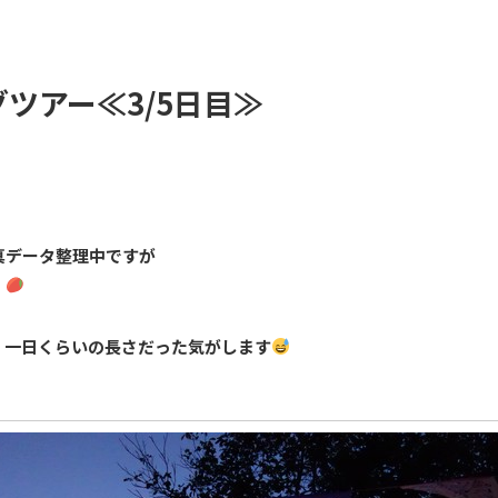
ツアー≪3/5日目≫
真データ整理中ですが
・
、一日くらいの長さだった気がします