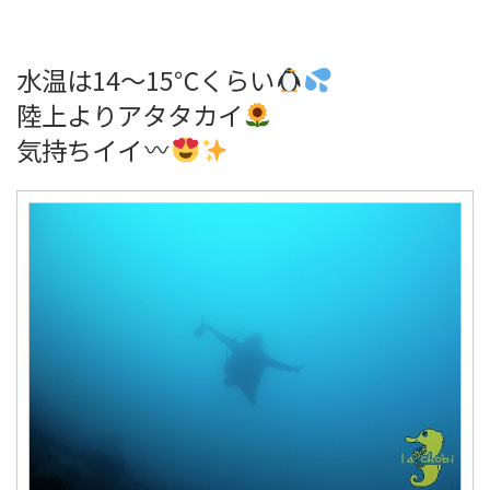
水温は14～15℃くらい
陸上よりアタタカイ
気持ちイイ