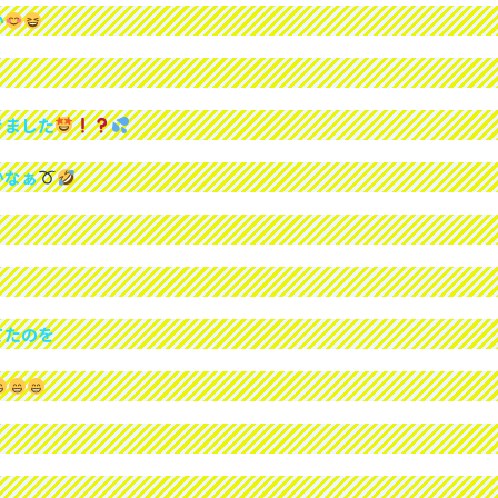
か
きました
かなぁ
てたのを