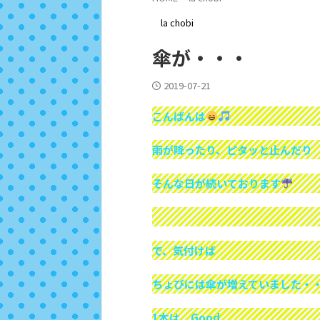
la chobi
傘が・・・
2019-07-21
こんばんは
雨が降ったり、ピタッと止んだり
そんな日が続いております
で、気付けば
ちょびには傘が増えていました・
1本は、Good