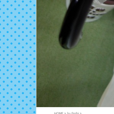
HOME
>
la chobi
>