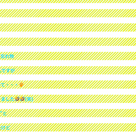
の忘れ物
んですが
って・・・
きました
(笑)
”と
たけど