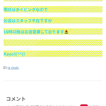
明日はダイビングなので
お店はスタッフ不在ですが
16時以降はお店営業しております
Kayo!(^^)!
-
la chobi
コメント