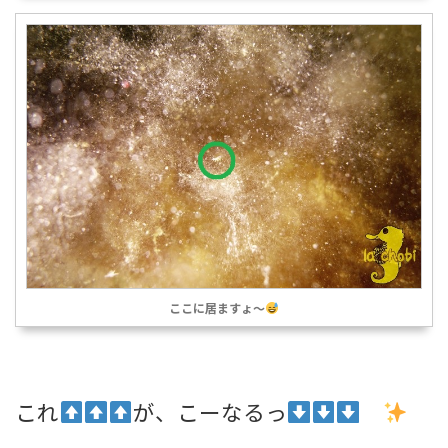
ここに居ますょ～
これ
が、こーなるっ