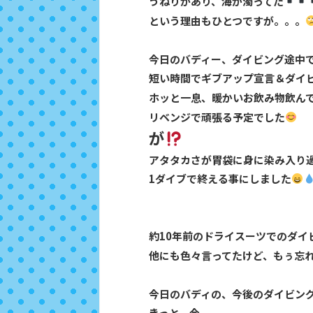
うねりがあり、海が濁ってた
という理由もひとつですが。。。
今日のバディー、ダイビング途中
短い時間でギブアップ宣言＆ダイ
ホッと一息、暖かいお飲み物飲ん
リベンジで頑張る予定でした
が
アタタカさが胃袋に身に染み入り
1ダイブで終える事にしました
約10年前のドライスーツでのダイ
他にも色々言ってたけど、もぅ忘
今日のバディの、今後のダイビン
きっと、今