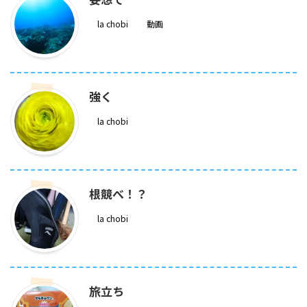
la chobi
動画
強く
la chobi
根競べ！？
la chobi
旅立ち