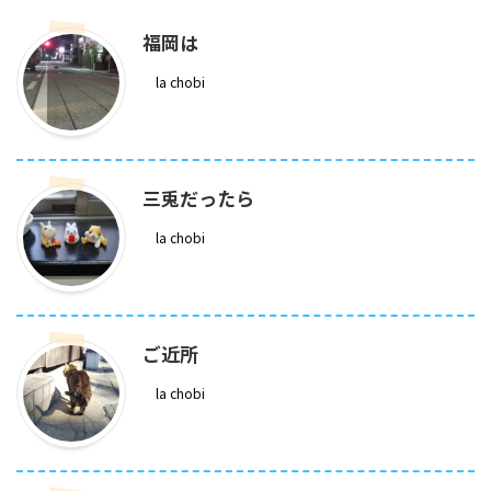
福岡は
la chobi
三兎だったら
la chobi
ご近所
la chobi