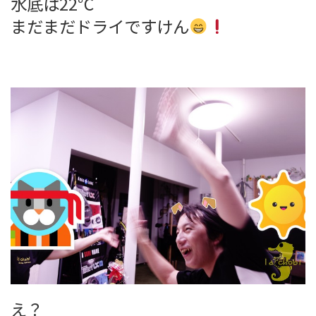
水底は22℃
まだまだドライですけん
え？