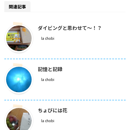
関連記事
ダイビングと思わせて～！？
la chobi
記憶と記録
la chobi
ちょびには花
la chobi