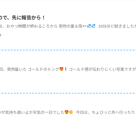
ので、先に報告から！
、おやつ時間が終わるころから 突然の雷＆雨
30分ほど続きましたが 
り
日、突然届いた ゴールドのトング
ゴールド感が伝わりにくい写真です
歩が気持ち良いよか天気の一日でした
今日は、ちょびっと外へ行ったりして