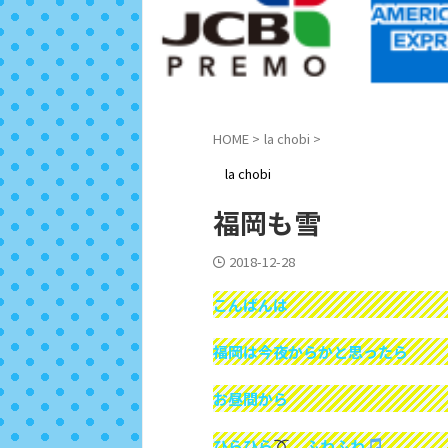
HOME
>
la chobi
>
la chobi
福岡も雪
2018-12-28
こんばんは
福岡は今夜からかと思ったら
お昼間から
ひらひら
ふわふわ