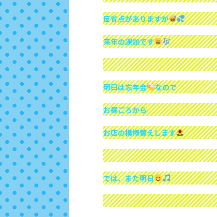
反省点がありますが
来年の課題です
明日は忘年会
なので
お昼ごろから
お店の模様替えします
では、また明日