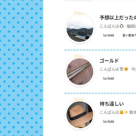
予想以上だった
こんばんは
福岡は
la chobi
言い訳あ
ゴールド
こんばんは
今
la chobi
待ち遠しい
こんばんは
散
la chobi