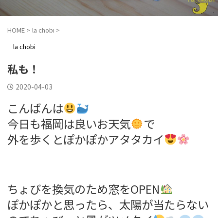
HOME
>
la chobi
>
la chobi
私も！
2020-04-03
こんばんは
今日も福岡は良いお天気
で
外を歩くとぽかぽかアタタカイ
ちょびを換気のため窓をOPEN
ぽかぽかと思ったら、太陽が当たらない