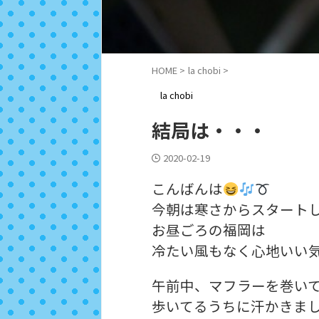
HOME
>
la chobi
>
la chobi
結局は・・・
2020-02-19
こんばんは
今朝は寒さからスタート
お昼ごろの福岡は
冷たい風もなく心地いい
午前中、マフラーを巻い
歩いてるうちに汗かきま