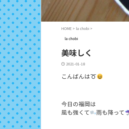
HOME
>
la chobi
>
la chobi
美味しく
2021-01-18
こんばんは
今日の福岡は
風も強くて
雨も降って