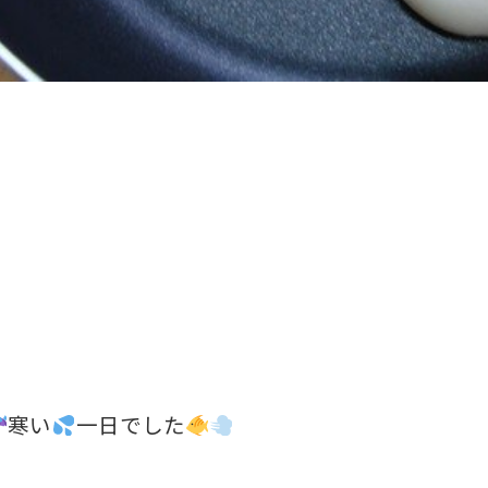
寒い
一日でした