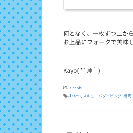
何となく、一枚ずつ上か
お上品にフォークで美味
Kayo( *´艸｀)
-
la chobi
-
おやつ
,
スキューバダイビング
,
福岡