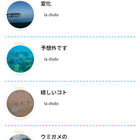
変化
la chobi
予想外です
la chobi
嬉しいコト
la chobi
ウミガメの