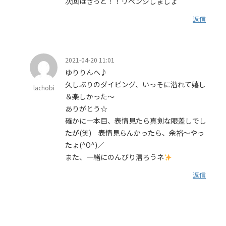
次回はきっと！！リベンジしましょ
返信
2021-04-20 11:01
ゆりりんへ♪
久しぶりのダイビング、いっそに潜れて嬉し
lachobi
＆楽しかった～
ありがとう☆
確かに一本目、表情見たら真剣な眼差しでし
たが(笑) 表情見らんかったら、余裕～やっ
たょ(^O^)／
また、一緒にのんびり潜ろうネ
返信