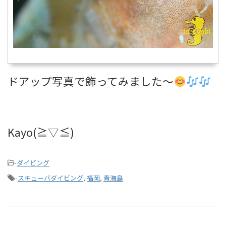
ドアップ写真で飾ってみました～
Kayo(≧▽≦)
-
ダイビング
-
スキューバダイビング
,
福岡
,
青海島