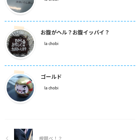
お腹がヘル？お腹イッパイ？
la chobi
ゴールド
la chobi
根競べ！？